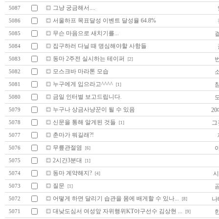
그냥 궁금해서....
5087
서울하프 목표달성 이벤트 달성율 64.8%
5086
무슨 마음으로 새치기를...
5085
집구하러 다닐 때 명심해야할 사항들
5084
동마 2주전 실시하는 테이퍼
5083
[2]
모스크바 마라톤 모습
5082
누구에게 입으라고^^^^
5081
[1]
금일 인터벌 보고드립니다.
5080
누구나 상금사냥꾼이 될 수 있음
20
5079
신문을 통해 알게된 것들
그
5078
[1]
춘마가 뭐길래?!
5077
무릎관절염
5076
[6]
2시간3분대
5075
[1]
동마 계약해지?
시
5074
[4]
질문
5073
[1]
어떻게 하면 달리기 습관을 몸에 배게할 수 있나...
나
5072
[8]
대낮도심서 여성앞 자위행위KT야구선수 김상현 ...
5071
[9]