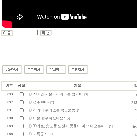
번호
선택
제목
2002년 서울국제마라톤 참가비
5093
[3]
경주10km
제
5092
[2]
허리에 무리없는 복근운동
5091
[1]
이분 완주하셨나요?
5090
[5]
30키로, 송도풀 도전시 콧물이 계속 나오는데...
풀
5089
[1]
기록공지
5088
[1]