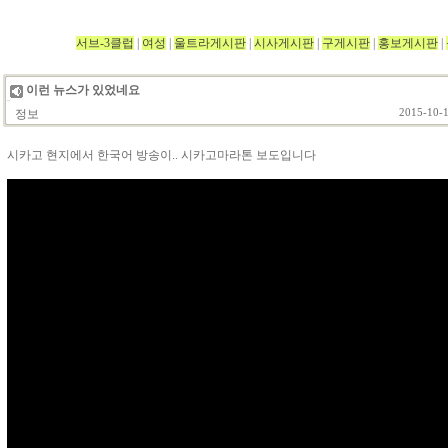
서브-3클럽
|
여성
|
울트라게시판
|
시사게시판
|
구게시판
|
홍보게시판
|
이런 뉴스가 있었네요
정보
2015-10-1
시카고 현지에서 한국어 방송이.. 시카고마라톤 보도입니다