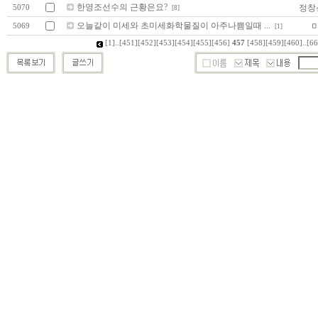
한영조선수의 근황은요?
정창
5070
[8]
오늘같이 미세와 초미세화학물질이 아주나쁨일때 ...
5069
[1]
[1]
..
[451]
[452]
[453]
[454]
[455]
[456]
457
[458]
[459]
[460]
..
[66