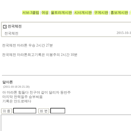
서브-3클럽
|
여성
|
울트라게시판
|
시사게시판
|
구게시판
|
홍보게시판
|
전국체전
전국체전
2015-10-1
전국체전 마라톤 우승 2시간 27분
전국체전 마라톤최고기록은 이봉주의 2시간 10분
말아톤
(2015-10-18 20:25:28)
아 마라톤 힘들다 친구야 같이 달리자 동반주
마지막 전력질주 승부싸움
기록은 안드로메다