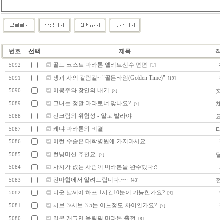
번호
선택
제목
골드 코스트 마라톤 엘리트선수 면면
5092
[1]
생과 사의 갈림길~ "골든타임(Golden Time)"
5091
[19]
이봉주와 장인의 내기
5090
[3]
그녀는 정말 마라토너 맞나요?
5089
[7]
선크림의 위험성 - 알고 발라야
5088
케냐 마라톤의 비결
5087
이런 수술은 대학병원에 가지마세요
5086
런닝머신 추천요
5085
[2]
사지가 없는 사람이 마라톤을 완주했다?!
5084
전마협에서 알려드립니다.~~
5083
[43]
더운 날씨에 하프 1시간10분이 가능한가요?
5082
[4]
서브-3/서브-3.5는 어느정도 차이인가요?
5081
[7]
일본 개그맨 올림픽 마라톤 출전
5080
[8]