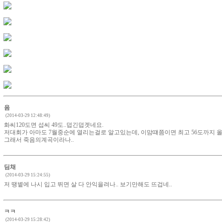
음
(2014-03-29 12:48:49)
화씨120도면 섭씨 49도..덥긴덥겟네요.
저대회가 아마도 7월중순에 열리는걸로 알고있는데, 이맘떄쯤이면 최고 56도까지 
그래서 죽음의계곡이라나..
딤채
(2014-03-29 15:24:55)
저 땡볕에 나시 입고 뛰면 살 다 안익을려나.. 보기만해도 뜨겁네..
ㅋㅋ
(2014-03-29 15:28:42)