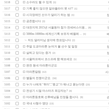
소수라도 뛸 수 있게
5118
[5]
기록 좋지 않으면 알파플라이 못 사!?
5117
[1]
시각장애인 선수가 달리기 하는 법
5116
[1]
공존합시다
5115
[3]
대전지역 2015년 서울동마 참가 전세버스이용...
5114
[9]
5000m 10000m 세계신기록 보유자 베켈레 ...
5113
[1]
저도 달리미님 생각에 한표입니다
5112
[2]
주말 도쿄마라톤 눈여겨 볼 선수 및 일정
5111
살찌고 있다는 증거
5110
[2]
서울하프에서 코스프레 함 해보세요
5109
[5]
완전 동네 마라톤이군요
5108
마라톤칼럼
시
5107
[12]
별들의 전쟁이군요.
5106
[16]
누가 나에게 "취미","종교"가 뭐냐고 묻는다면
5105
[23]
전성기 시절 마스터즈 최강자는?
5104
[4]
마라톤동호회 선후배님들 진정들 합시다.
5103
[9]
국내 사형수 명단
5102
[13]