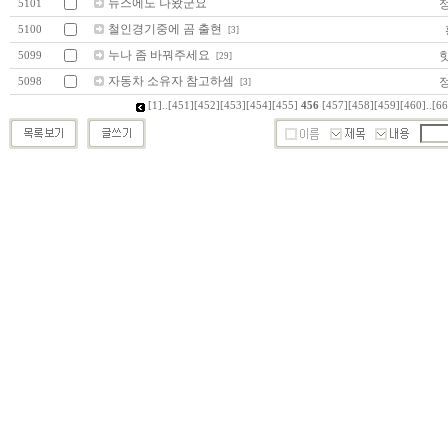
뉴스에도 나왔군요
5101
철인경기중에 곰 출현
5100
[3]
누나 좀 바꿔주세요
5099
[29]
자동차 소유자 참고하셈
5098
[3]
[1]
..
[451]
[452]
[453]
[454]
[455]
456
[457]
[458]
[459]
[460]
..
[66