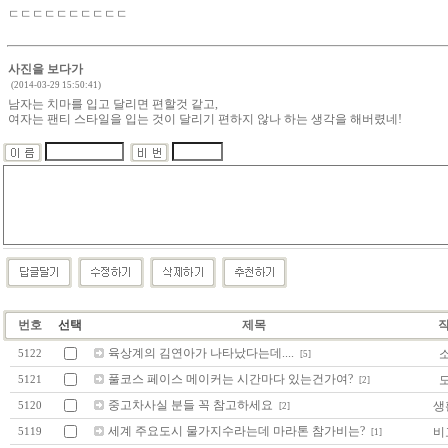
ㄷㄷㄷㄷㄷㄷㄷㄷㄷㄷ
사진을 보다가
(2014-03-29 15:50:41)
남자는 치마를 입고 달리면 편할것 같고,
여자는 팬티 스타일을 입는 것이 달리기 편하지 않나 하는 생각을 해버렸네!
번호
선택
제목
육상계의 김연아가 나타났다는데....
5122
[5]
풀코스 페이스 메이커는 시간마다 있는건가여?
5121
[2]
중고차사실 분들 꼭 참고하세요
생
5120
[2]
세계 주요도시 물가지수라는데 마라톤 참가비는?
비
5119
[1]