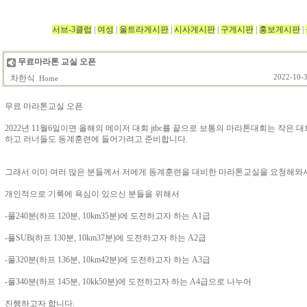
서브-3클럽
|
여성
|
울트라게시판
|
시사게시판
|
구게시판
|
홍보게시판
|
무료마라톤 교실 오픈
차한식
2022-10-3
Home
무료 마라톤교실 오픈
2022년 11월6일이면 올해의 메이저 대회 jtbc를 끝으로 보통의 마라톤대회는 작은
하고 러너들도 동계훈련에 들어가려고 준비합니다.
그래서 이미 여러 많은 분들께서 저에게 동계훈련을 대비한 마라톤교실을 요청해와서
개인적으로 기록에 욕심이 있으신 분들을 위해서
-풀240분(하프 120분, 10km35분)에 도전하고자 하는 A1급
-풀SUB(하프 130분, 10km37분)에 도전하고자 하는 A2급
-풀320분(하프 136분, 10km42분)에 도전하고자 하는 A3급
-풀340분(하프 145분, 10kk50분)에 도전하고자 하는 A4급으로 나누어
진행하고자 합니다.