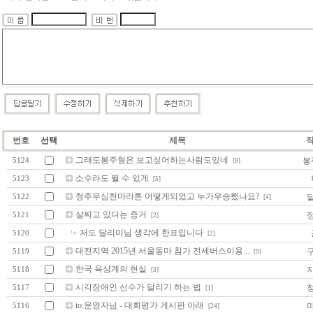
번호
선택
제목
그래도봉주형은 보고싶어하는사람도있네
봉
5124
[9]
소수라도 뛸 수 있게
5123
[5]
청주무심천마라톤 어떻게되었고 누가우승했나요?
5122
[4]
살찌고 있다는 증거
5121
[2]
저도 달리미님 생각에 한표입니다
5120
[2]
대전지역 2015년 서울동마 참가 전세버스이용...
5119
[9]
한국 육상계의 현실
5118
[3]
시각장애인 선수가 달리기 하는 법
5117
[1]
to:운영자님 - 대회평가 게시판 아래
5116
[24]