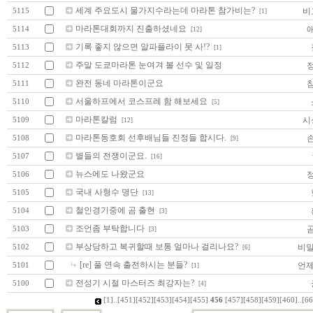
세계 주요도시 물가지수라는데 마라톤 참가비는?
비
5115
[1]
마라톤대회까지 진출하셨네요
5114
[12]
기록 좋지 않으면 알파플라이 못 사!?
5113
[1]
주말 도쿄마라톤 눈여겨 볼 선수 및 일정
5112
완전 동네 마라톤이군요
5111
서울하프에서 코스프레 함 해보세요
5110
[5]
마라톤칼럼
시
5109
[12]
마라톤동호회 선후배님들 진정들 합시다.
5108
[9]
별들의 전쟁이군요.
5107
[16]
뉴스에도 나왔군요
5106
국내 사형수 명단
5105
[13]
철인경기중에 곰 출현
5104
[3]
조언좀 부탁합니다
5103
[3]
부상당하고 복귀할때 보통 얼마나 걸리나요?
비밀
5102
[6]
[re] 풀 연속 출전하시는 분들?
언제
5101
[1]
전성기 시절 마스터즈 최강자는?
5100
[4]
[1]
..
[451]
[452]
[453]
[454]
[455]
456
[457]
[458]
[459]
[460]
..
[66