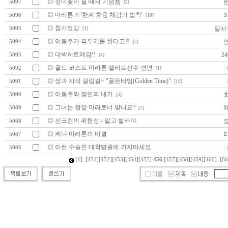
장미꽃이 필 때의 기념품
5097
[2]
마라톤과 '한계 효용 체감의 법칙'
5096
[10]
참가요강
달서
5095
[1]
이봉주가 격투기를 한다고?!
5094
[2]
대박히트예감!!
24
5093
[4]
골드 코스트 마라톤 엘리트선수 면면
5092
[1]
생과 사의 갈림길~ "골든타임(Golden Time)"
5091
[19]
이봉주와 장인의 내기
5090
[3]
그녀는 정말 마라토너 맞나요?
5089
[7]
선크림의 위험성 - 알고 발라야
5088
케냐 마라톤의 비결
5087
이런 수술은 대학병원에 가지마세요
5086
[1]
..
[451]
[452]
[453]
[454]
[455]
456
[457]
[458]
[459]
[460]
..
[66