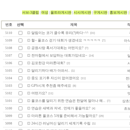
서브-3클럽
|
여성
|
울트라게시판
|
시사게시판
|
구게시판
|
홍보게시판
|
번호
선택
제목
달림이는 코가 클수록 유리(?)하다~^^
5110
[31]
헐~ 풀코스 걷기 대회가 생겼네요 ㅋㅋㅋㅋㅋ
아
5109
[7]
공원사랑 혹서기대회는 어떤지요?
5108
[7]
전마협에서 보답하는 대회가있네요~
5107
[14]
김포한강 마라톤대회?
5106
[2]
달리기하다 배가 아파서..
5105
[5]
중도 포기후 자신이 없어졌어요
전
5104
[11]
GPS시계 추천좀 해주세요
5103
[9]
어떤가요?
5102
[11]
풀코스를 달리기 위한 연습은 한달에 얼마나 해...
상초
5101
[7]
연습은 새벽과 저녁.. 언제가 좋을까요?
초
5100
[4]
마라톤 풀코스 5개월 준비해서 가능할까요?
5099
[29]
24시간 러닝머신 달리기 세계기록 수립
5098
[5]