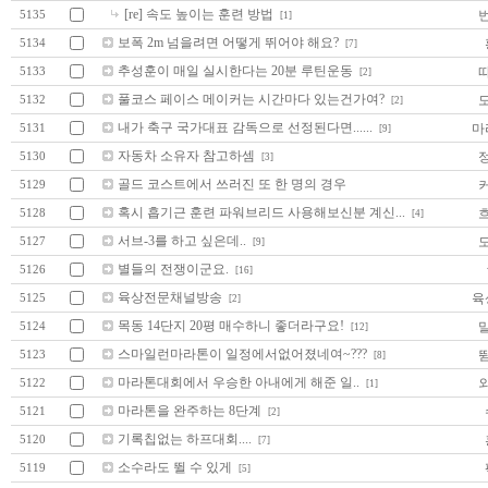
[re] 속도 높이는 훈련 방법
5135
[1]
보폭 2m 넘을려면 어떻게 뛰어야 해요?
5134
[7]
추성훈이 매일 실시한다는 20분 루틴운동
5133
[2]
풀코스 페이스 메이커는 시간마다 있는건가여?
5132
[2]
내가 축구 국가대표 감독으로 선정된다면......
마
5131
[9]
자동차 소유자 참고하셈
5130
[3]
골드 코스트에서 쓰러진 또 한 명의 경우
5129
혹시 흡기근 훈련 파워브리드 사용해보신분 계신...
5128
[4]
서브-3를 하고 싶은데..
5127
[9]
별들의 전쟁이군요.
5126
[16]
육상전문채널방송
육
5125
[2]
목동 14단지 20평 매수하니 좋더라구요!
5124
[12]
스마일런마라톤이 일정에서없어졌네여~???
5123
[8]
마라톤대회에서 우승한 아내에게 해준 일..
5122
[1]
마라톤을 완주하는 8단계
5121
[2]
기록칩없는 하프대회....
5120
[7]
소수라도 뛸 수 있게
5119
[5]