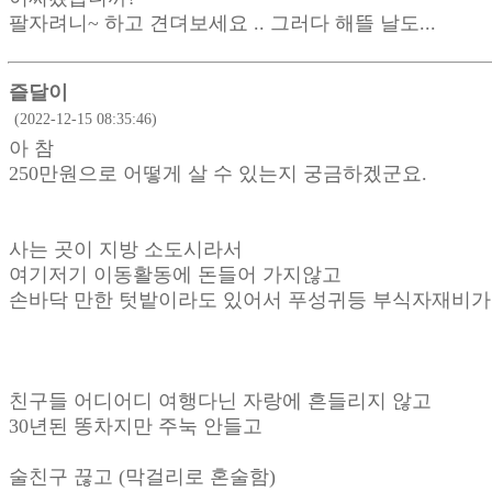
팔자려니~ 하고 견뎌보세요 .. 그러다 해뜰 날도...
즐달이
(2022-12-15 08:35:46)
아 참
250만원으로 어떻게 살 수 있는지 궁금하겠군요.
사는 곳이 지방 소도시라서
여기저기 이동활동에 돈들어 가지않고
손바닥 만한 텃밭이라도 있어서 푸성귀등 부식자재비가
친구들 어디어디 여행다닌 자랑에 흔들리지 않고
30년된 똥차지만 주눅 안들고
술친구 끊고 (막걸리로 혼술함)