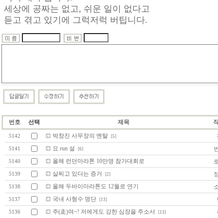
세상에 공짜는 없고, 쉬운 일이 없다고
듣고 겪고 있기에 그럭저럭 버팁니다.
번호
선택
제목
박창진 사무장의 멘탈
5142
[5]
요 run 설
5141
[6]
올해 런던마라톤 10만명 참가대회로
5140
살찌고 있다는 증거
5139
[2]
올해 두바이마라톤도 12월로 연기
5138
국내 사형수 명단
5137
[13]
주(走)여~! 저에게도 강한 심장을 주소서
5136
[13]