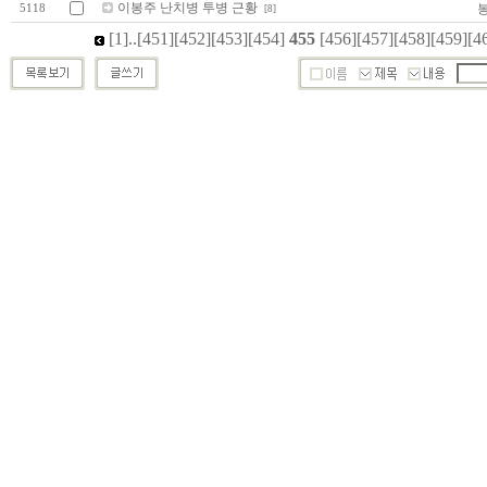
이봉주 난치병 투병 근황
5118
[8]
[1]
..
[451]
[452]
[453]
[454]
455
[456]
[457]
[458]
[459]
[4