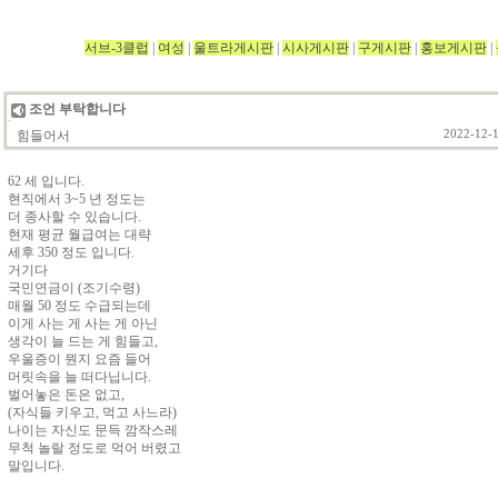
서브-3클럽
|
여성
|
울트라게시판
|
시사게시판
|
구게시판
|
홍보게시판
|
조언 부탁합니다
힘들어서
2022-12-1
62 세 입니다.
현직에서 3~5 년 정도는
더 종사할 수 있습니다.
현재 평균 월급여는 대략
세후 350 정도 입니다.
거기다
국민연금이 (조기수령)
매월 50 정도 수급되는데
이게 사는 게 사는 게 아닌
생각이 늘 드는 게 힘들고,
우울증이 뭔지 요즘 들어
머릿속을 늘 떠다닙니다.
벌어놓은 돈은 없고,
(자식들 키우고, 먹고 사느라)
나이는 자신도 문득 깜작스레
무척 놀랄 정도로 먹어 버렸고
말입니다.