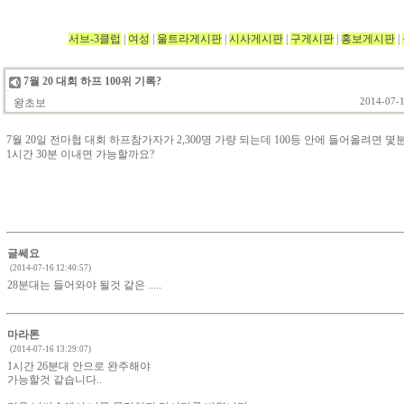
서브-3클럽
|
여성
|
울트라게시판
|
시사게시판
|
구게시판
|
홍보게시판
|
7월 20 대회 하프 100위 기록?
왕초보
2014-07-1
7월 20일 전마협 대회 하프참가자가 2,300명 가량 되는데 100등 안에 들어올려면 
1시간 30분 이내면 가능할까요?
글쎄요
(2014-07-16 12:40:57)
28분대는 들어와야 될것 같은 .....
마라톤
(2014-07-16 13:29:07)
1시간 26분대 안으로 완주해야
가능할것 같습니다..