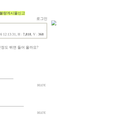
불량게시물신고
로그인
6 12:13:31, H :
7,818
, V :
368
몇분정도 뛰면 들어 올까요?