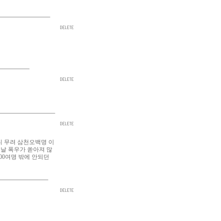
니 무려 삼천오백명 이
그날 폭우가 쏟아져 많
00여명 밖에 안되던