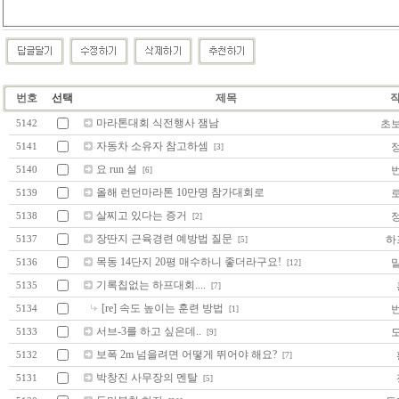
번호
선택
제목
마라톤대회 식전행사 잼남
초
5142
자동차 소유자 참고하셈
5141
[3]
요 run 설
5140
[6]
올해 런던마라톤 10만명 참가대회로
5139
살찌고 있다는 증거
5138
[2]
장딴지 근육경련 예방법 질문
하
5137
[5]
목동 14단지 20평 매수하니 좋더라구요!
5136
[12]
기록칩없는 하프대회....
5135
[7]
[re] 속도 높이는 훈련 방법
5134
[1]
서브-3를 하고 싶은데..
5133
[9]
보폭 2m 넘을려면 어떻게 뛰어야 해요?
5132
[7]
박창진 사무장의 멘탈
5131
[5]