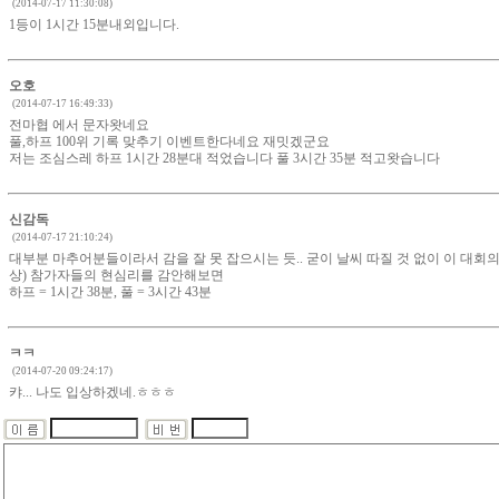
(2014-07-17 11:30:08)
1등이 1시간 15분내외입니다.
오호
(2014-07-17 16:49:33)
전마협 에서 문자왓네요
풀,하프 100위 기록 맞추기 이벤트한다네요 재밋겠군요
저는 조심스레 하프 1시간 28분대 적었습니다 풀 3시간 35분 적고왓습니다
신감독
(2014-07-17 21:10:24)
대부분 마추어분들이라서 감을 잘 못 잡으시는 듯.. 굳이 날씨 따질 것 없이 이 대회
상) 참가자들의 현심리를 감안해보면
하프 = 1시간 38분, 풀 = 3시간 43분
ㅋㅋ
(2014-07-20 09:24:17)
캬... 나도 입상하겠네.ㅎㅎㅎ