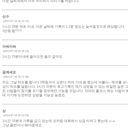
더운 날씨속에서 너무 무리하지 마시기를 바랍니다..
선수
(2014-07-16 16:32:21)
1시간 29분 30초 이내, 더은 날씨에 기록이 1-2분 정도는 늦어질것으로 예상합니다.
3만원 힘!!!!!!
아싸아싸
(2014-07-16 18:18:23)
1시간 35분이내에 들어오면 될것 같아요
꿈깨세요
(2014-07-16 19:11:38)
저도 그날 하프를 뜁니다 100등까지 상준다 하여 기대 좀 했는데 아뿔사~ 책자를 보
상이 하프를 달립니다. 1시간 35분이 최고기록인 제가 상받을 수 있는 유일한 길은 
은 사람들이 참가를 포기할 경우에만 가능할 것입니다. 차라리 풀코스 뛰는 사람이 4
데 거기에 도전하면 상받을 가능성 높겠죠.
상
(2014-07-16 20:55:33)
1시간 31분대 기록을 갖고 있는데 모처럼 대회에서 상금 타려고 했는데 ㅠㅠ
그냥 즐런이나 해야겠네요.