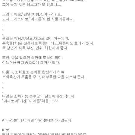
그에 못지 않은 허브차가 또 있으니....
그것이 바로,"펜넬(회향,산미나리)"로,
고대 그리스어로,"마라톤"이란 식물이름이다..
.
.
.
펜넬은 약용,향신료,채소로 많이 이용되며,
추축물(차)은 진통제로 이용이 되고,위통에도 효과가 있다.
즉 갱년기 식욕 부진, 건위, 체한데에 좋다.
또한, 향을 맡으면 숙면에 도움이 되며,
이뇨작용과 체중조절에 효과가 있다.
아울러, 소화효소 분비를 왕성하게 하여
소화촉진에 두움을 주고, 더부룩한 속을 다스려 준다.
.
.
.
나같은 소화기능 증후군의 달림이에겐 딱이다.
"마라토너"에겐 "마라톤"차를....~^^
# "마라톤"에서 매년 "마라톤대회"가 열린다.
바로,
매년 11월에 개최되는 "아테네(클라식)마라톤대회"로,