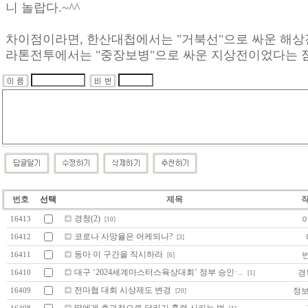
니 놀랍다.~^^
차이점이라면, 한산대첩에서는 "거북선"으로 싸운 해상전투
라톤전투에서는 "중장보병"으로 싸운 지상전이었다는 점
번호
선택
제목
경청(2)
16413
[10]
코로나 사망율은 어케되나?
16412
[3]
동마 이 구간을 직시하라
16411
[6]
대구 ‘2024세계마스터스육상대회’ 정부 승인·...
경
16410
[1]
전마협 대회 시상제도 변경
정보
16409
[20]
딸에게 효과적으로 달리기 훈련 시키는 법