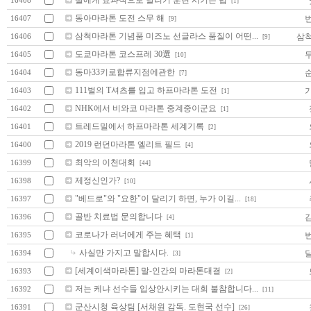
16408
[1]
동아마라톤 도전 스무 해
16407
[9]
삼척마라톤 기념품 미즈노 선글라스 품질이 어떤...
삼
16406
[9]
도쿄마라톤 코스프레 30選
16405
[10]
동마33키로합류지점에관한
16404
[7]
111벌의 T셔츠를 입고 하프마라톤 도전
16403
[1]
NHK에서 비와코 마라톤 중계중이군요
16402
[1]
트레드밀에서 하프마라톤 세계기록
16401
[2]
2019 런던마라톤 엘리트 필드
16400
[4]
최악의 이천대회
16399
[44]
제정신인가?
16398
[10]
"베드로"와 "요한"이 달리기 하면, 누가 이길...
16397
[18]
골반 치료법 문의합니다
16396
[4]
코로나가 러너에게 주는 혜택
16395
[1]
사실만 가지고 말합시다.
16394
[3]
[세계이색마라톤] 말-인간의 마라톤대결
16393
[2]
저는 케냐 선수들 입상안시키는 대회 불참합니다...
16392
[11]
군산시청 육상팀 [서채원 감독. 도현국 선수]
16391
[26]