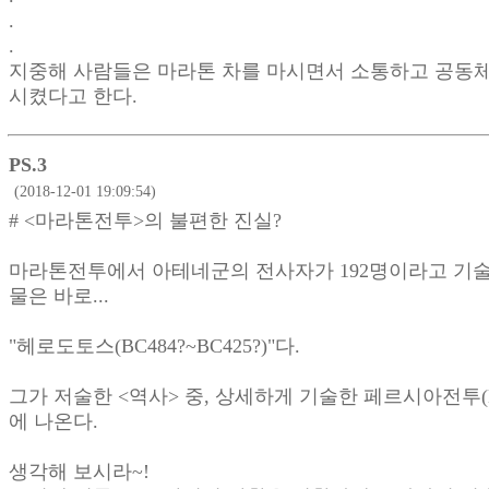
.
.
지중해 사람들은 마라톤 차를 마시면서 소통하고 공동
시켰다고 한다.
PS.3
(2018-12-01 19:09:54)
# <마라톤전투>의 불편한 진실?
마라톤전투에서 아테네군의 전사자가 192명이라고 기술
물은 바로...
"헤로도토스(BC484?~BC425?)"다.
그가 저술한 <역사> 중, 상세하게 기술한 페르시아전투(B
에 나온다.
생각해 보시라~!