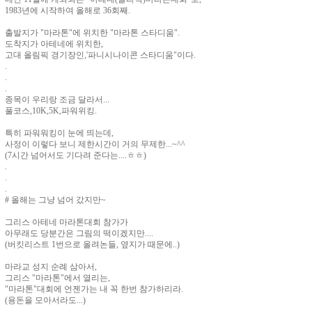
1983년에 시작하여 올해로 36회째.
출발지가 "마라톤"에 위치한 "마라톤 스타디움".
도착지가 아테네에 위치한,
고대 올림픽 경기장인,'파니시나이콘 스타디움"이다.
.
.
.
종목이 우리랑 조금 달라서...
풀코스,10K,5K,파워위킹.
특히 파워워킹이 눈에 띄는데,
사정이 이렇다 보니 제한시간이 거의 무제한...~^^
(7시간 넘어서도 기다려 준다는....ㅎㅎ)
.
.
.
# 올해는 그냥 넘어 갔지만~
그리스 아테네 마라톤대회 참가가
아무래도 당분간은 그림의 떡이겠지만....
(버킷리스트 1번으로 올려논들, 옆지가 때문에..)
마라교 성지 순례 삼아서,
그리스 "마라톤"에서 열리는,
"마라톤"대회에 언젠가는 내 꼭 한번 참가하리라.
(용돈을 모아서라도...)
.