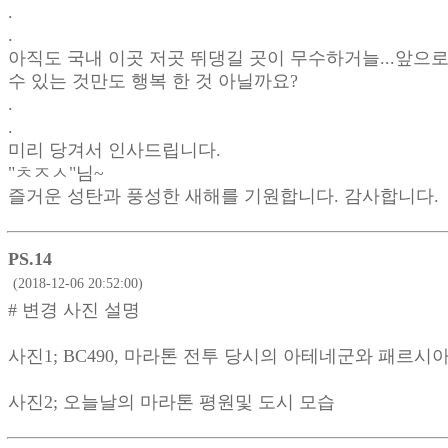
.
.
아직도 국내 이곳 저곳 뛰댕길 곳이 무수하거늘...앞으로
수 있는 것만도 행복 한 것 아닐까요?
.
.
미리 당겨서 인사드립니다.
"ㅊㅈㅅ"님~
즐거운 성탄과 풍성한 새해를 기원합니다. 감사합니다.
PS.14
(2018-12-06 20:52:00)
# 변경 사진 설명
사진1; BC490, 마라톤 전투 당시의 아테네군와 패르
사진2; 오늘날의 마라톤 평원및 도시 모습