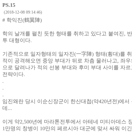
PS.15
(2018-12-08 09:14:46)
# 학익진(鶴翼陣)
학의 날개를 펼친 듯한 형태를 취하고 있다고 붙여진, 
투 대형이다.
기존적으로 일자형태의 일자진(一字陣) 형태(횡대)를 
적이 공격해오면 중앙 부대가 뒤로 차츰 물러나고, 좌우
으로 달려나가 적의 선봉 부대와 후미 부대 사이를 자
전략이다.
.
.
.
임진왜란 당시 이순신장군이 한산대첩(약420년전)에서
데...
이게 약2,500년에 마라톤전투에서 아테네 미티아데스 
1만명의 창병이 10만의 페르시아 대군에 맞서 싸워 이