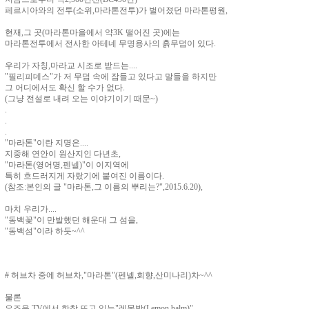
페르시아와의 전투(소위,마라톤전투)가 벌어졌던 마라톤평원,
현재,그 곳(마라톤마을에서 약3K 떨어진 곳)에는
마라톤전투에서 전사한 아테네 무명용사의 흙무덤이 있다.
우리가 자칭,마라교 시조로 받드는....
"필리피데스"가 저 무덤 속에 잠들고 있다고 말들을 하지만
그 어디에서도 확신 할 수가 없다.
(그냥 전설로 내려 오는 이야기이기 때문~)
.
.
.
"마라톤"이란 지명은....
지중해 연안이 원산지인 다년초,
"마라톤(영어명,펜넬)"이 이지역에
특히 흐드러지게 자랐기에 붙여진 이름이다.
(참조:본인의 글 "마라톤,그 이름의 뿌리는?",2015.6.20),
마치 우리가....
"동백꽃"이 만발했던 해운대 그 섬을,
"동백섬"이라 하듯~^^
# 허브차 중에 허브차,"마라톤"(펜넬,회향,산미나리)차~^^
물론
요즈음 TV에서 한창 뜨고 있는"레몬밤(Lemon balm)".