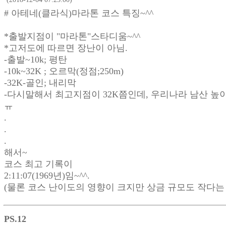
# 아테네(클라식)마라톤 코스 특징~^^
*출발지점이 "마라톤"스타디움~^^
*고저도에 따르면 장난이 아님.
-출발~10k; 평탄
-10k~32K ; 오르막(정점;250m)
-32K-골인; 내리막
-다시말해서 최고지점이 32K쯤인데, 우리나라 남산 높이
ㅠ
.
.
.
해서~
코스 최고 기록이
2:11:07(1969년)임~^^.
(물론 코스 난이도의 영향이 크지만 상금 규모도 작다는
PS.12