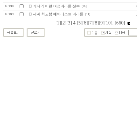
케냐의 이런 여성마라톤 선수
16390
[16]
세계 최고봉 에베레스트 마라톤
16389
[11]
[1]
[2]
[3]
4
[5]
[6]
[7]
[8]
[9]
[10]
..
[660]