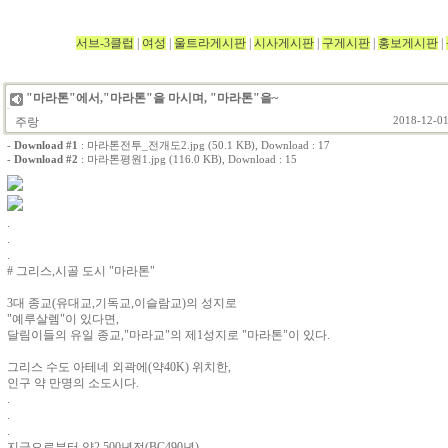
서브-3클럽
|
여성
|
울트라게시판
|
시사게시판
|
구게시판
|
홍보게시판
|
"마라톤"에서,"마라톤"을 마시며, "마라톤"을~
주랑
2018-12-01
-
Download #1
:
마라톤전투_전개도2.jpg (50.1 KB)
, Download : 17
-
Download #2
:
마라톤평원1.jpg (116.0 KB)
, Download : 15
.
.
.
# 그리스,시골 도시 "마라톤"
3대 종교(유대교,기독교,이슬람교)의 성지로
"예루살렘"이 있다면,
달림이들의 유일 종교,"마라교"의 제1성지로 "마라톤"이 있다.
그리스 수도 아테네 외곽에(약40K) 위치한,
인구 약 만명의 소도시다.
.
.
.
지금으로부터 약2,500년전(BC490년)