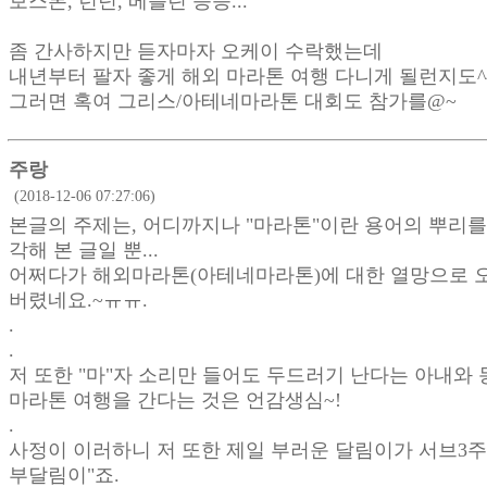
보스톤, 런던, 베를린 등등...
좀 간사하지만 듣자마자 오케이 수락했는데
내년부터 팔자 좋게 해외 마라톤 여행 다니게 될런지도^
그러면 혹여 그리스/아테네마라톤 대회도 참가를@~
주랑
(2018-12-06 07:27:06)
본글의 주제는, 어디까지나 "마라톤"이란 용어의 뿌리를
각해 본 글일 뿐...
어쩌다가 해외마라톤(아테네마라톤)에 대한 열망으로 오
버렸네요.~ㅠㅠ.
.
.
저 또한 "마"자 소리만 들어도 두드러기 난다는 아내와
마라톤 여행을 간다는 것은 언감생심~!
.
사정이 이러하니 저 또한 제일 부러운 달림이가 서브3주
부달림이"죠.