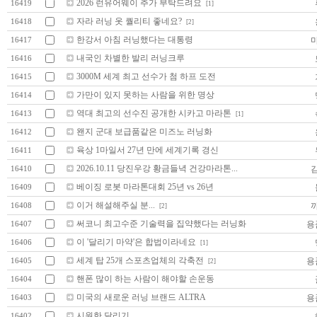
2026 런유어웨이 추가 부탁드려요
16419
[1]
자라 러닝 옷 퀄리티 좋네요?
16418
[2]
한강서 아침 러닝했다는 대통령
16417
내국인 차별한 발리 러닝크루
16416
3000M 세계 최고 선수가 첨 하프 도전
16415
가만이 있지 못하는 사람을 위한 명상
16414
역대 최고의 선수진 공개한 시카고 마라톤
16413
[1]
왠지 군대 보급품같은 미즈노 러닝화
16412
육상 1마일서 27년 만에 세계기록 경신
16411
2026.10.11 당진우강 황금들녁 건강마라톤...
16410
베이징 로봇 마라톤대회 25년 vs 26년
16409
이거 해설해주실 분...
16408
[2]
써코니 최고수준 기술력을 집약했다는 러닝화
용
16407
이 '달리기 마약'은 합법이라네요
16406
[1]
세계 탑 25개 스포츠업체의 각축전
용
16405
[2]
핸폰 많이 하는 사람이 해야할 손운동
16404
미국의 새로운 러닝 브랜드 ALTRA
용
16403
시원한 달리기....
16402