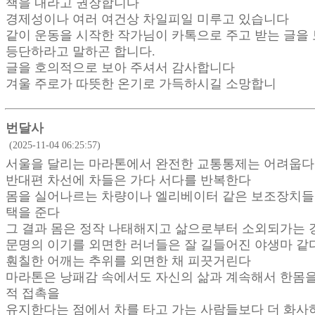
책을 내라고 권장합니다
경제성이나 여러 여건상 차일피일 미루고 있습니다
같이 운동을 시작한 작가님이 카톡으로 주고 받는 글을
등단하라고 말하곤 합니다.
글을 호의적으로 보아 주셔서 감사합니다
겨울 주로가 따뜻한 온기로 가득하시길 소망합니
번달사
(2025-11-04 06:25:57)
서울을 달리는 마라톤에서 완전한 교통통제는 어려웁다
반대편 차선에 차들은 가다 서다를 반복한다
몸을 실어나르는 차량이나 엘리베이터 같은 보조장치들
택을 준다
그 결과 몸은 정작 나태해지고 삶으로부터 소외되가는 
문명의 이기를 외면한 러너들은 잘 길들어진 야생마 같
훤칠한 어깨는 추위를 외면한 채 피끗거린다
마라톤은 낭패감 속에서도 자신의 삶과 계속해서 한몸을
적 접촉을
유지한다는 점에서 차를 타고 가는 사람들보다 더 화사