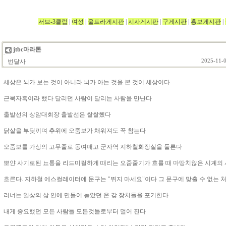
서브-3클럽
|
여성
|
울트라게시판
|
시사게시판
|
구게시판
|
홍보게시판
|
jtbc마라톤
번달사
2025-11-0
세상은 뇌가 보는 것이 아니라 뇌가 아는 것을 본 것이 세상이다.
근묵자흑이라 했다 달리던 사람이 달리는 사람을 만난다
출발선의 상암대회장 출발선은 쌀쌀헸다
닭살을 부딪끼며 추위에 오줌보가 채워져도 꾹 참는다
오줌보를 가상의 고무줄로 동여매고 군자역 지하철화장실을 둘른다
뽀얀 사기로된 뇨통을 리드미컬하게 때리는 오줌줄기가 흐를 때 마땅치않은 시계의
흐른다. 지하철 에스컬레이터에 문구는 "뛰지 마세요"이다 그 문구에 맞출 수 없는 
러너는 일상의 삶 안에 만들어 놓았던 온 갖 장치들을 포기한다
내게 중요했던 모든 사람들 모든것들로부터 멀어 진다