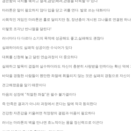
겸손함의 극치를 꿰차고 절제,겸양,배려,관용을 터득할 수 있다
마라톤은 말이 필요하지 않다 입을 닫고 귀를 연다. 발로 쓰는 대화이다
사회적인 게임인 마라톤은 홀로 달리지만 청, 장년층이 개시된 끄나풀로 연결된 하나
이렇듯 조각난 반나절을 달린다!
러너마다 다 다르다 소기의 목적에 성공해도 좋고,실패해도 괜찮다
실패하더라도 실패적 성공이란 수식어가 있다
대회를 신청해 놓고 달린 연습과정이 더 중요하다
실패하고 발목이 겹질려 실수하더라도 자신이 충분히 사랑받을 만하다는 확신 덕에
바닥을 경험한 사람들이 웬만한 좌절에 휘둘리지 않는 것은 실패의 경험으로 자신이
견고해졌음을 알기 때문이다
마음의 성장에 "적절한 좌절"은 필수 불가결이다
즉 만족은 결과가 아니라 과정에서 온다는 말에 적극 동의한다
건강한 자존감을 키울려면 적정량의 결핍과 아픔이 필요하다
러너는 마라톤의 벽을 만나면 흐느적이는 몸을 정신력으로 이끈다