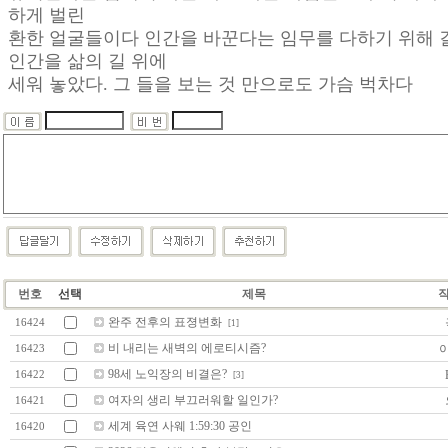
하게 벌린
환한 얼굴들이다 인간을 바꾼다는 임무를 다하기 위해 
인간을 삶의 길 위에
세워 놓았다. 그 들을 보는 것 만으로도 가슴 벅차다
번호
선택
제목
완주 전후의 표졍변화
16424
[1]
비 내리는 새벽의 에로티시즘?
16423
98세 노익장의 비결은?
16422
[3]
여자의 생리 부끄러워할 일인가?
16421
세계 육연 사웨 1:59:30 공인
16420