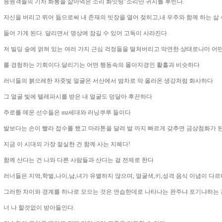
응원객들의 기차 화통을 삶아먹은 소리 화잇팅"소리만 귀지를 후빈다.
자신을 버리고 뛰어 듦으로써 내 존재의 빗장을 열어 젖히고,내 우주와 함께 하는 삶
들어 가게 된다. 달리면서 명상에 잠길 수 있어 고독이 사라진다
저 빌딩 숲에 얽혀 있는 여러 가지 근심 걱정들을 떨쳐버리고 막연한 상태로나마 어
를 경험하는 기회이다.달리기는 어떤 행동속의 몰아지경인 활홀과 비슷하다
러너들의 붉으레한 자줏빛 얼굴은 서산에서 밤차로 막 올라온 생강처럼 화사하다
그 얼굴 빛에 텔레파시를 받은 내 얼굴도 덩달아 후끈하다
주로를 메운 선수들은 mz세대와 러닝쿠루 들이다
발보다는 손이 빨라 접수를 했고 마라톤을 달려 발 까지 빠르게 갖추면 금상첨화가 
지금 이 시대의 가장 절실한 건 함께 사는 지혜다!
함께 산다는 건 나와 다른 사람들과 산다는 걸 전제로 한다
러너들은 지역,학벌,나이,남,녀가 유별하지 않으며, 얼굴색,키,성격 음식 이념이 다르
그러한 차이와 경계를 하나로 모으는 것은 연습한데로 나타나는 완주냐 포기냐하는
너 나 할것없이 받아들인다.