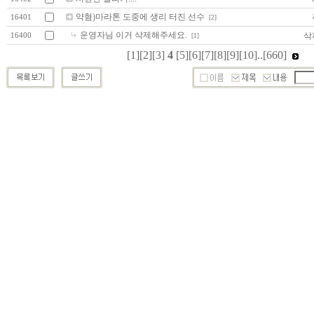
약혐)마라톤 도중에 생리 터진 선수
16401
[2]
운영자님 이거 삭제해주세요.
삭
16400
[1]
[1]
[2]
[3]
4
[5]
[6]
[7]
[8]
[9]
[10]
..
[660]