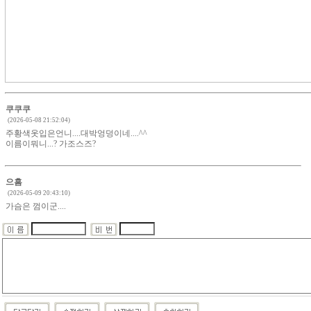
쿠쿠쿠
(2026-05-08 21:52:04)
주황색옷입은언니....대박엉덩이네....^^
이름이뭐니...? 가조스즈?
으흠
(2026-05-09 20:43:10)
가슴은 껌이군....