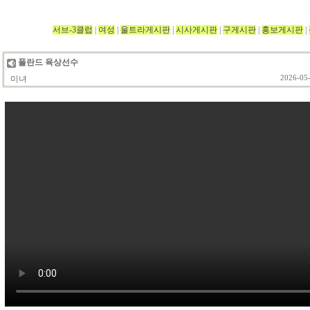
서브-3클럽
|
여성
|
울트라게시판
|
시사게시판
|
구게시판
|
홍보게시판
|
폴란드 육상선수
미녀
2026-05-