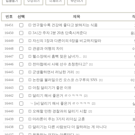
번호
선택
제목
연구할수록 건강에 좋다고 밝혀지는 식품
16451
3시간 주자 2분 20초 단축시켜준다
용
16450
자신의 1장과 다른이의 6장을 비교하지말라
16449
관광과 여행의 차이
16448
헬스장에서 흠뻑 젖은 남녀가...
16447
[1]
전마협에서 사웨 선수 초청한다고?
16446
[1]
군생활하면서 러닝한 거리
16445
[1]
논란을 불러일으킨 오스코 스구루의 SNS
이
16444
[1]
아침 달리기가 좋은 이유
16443
달리기 해서 좋은거 ㄹㅇㅋㅋㅋ
16442
[2]
[re] 달리기 해서 좋은거 ㄹㅇㅋㅋㅋ
16441
[2]
오해할 만한 경찰과의 달리기 시합
16440
[2]
마라톤이 주는 3가지 리더십 교훈
16439
달리기는 다른 사람보다 더 잘하려는 게 아니다
16438
운동하는 여자는 아름답다
16437
[1]