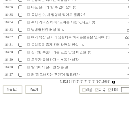
나도 달리기 할 수 있어요!!
16436
[1]
육상선수, 내 엉덩이 찍어도 괜찮아!
16435
혹시 러너스 하이? 느껴본 사람 있나요?
16434
[2]
남방염천한 러닝 복
16433
[2]
여기 육상 단거리 생활체육 하시는분들은 없나여
스
16432
[1]
육상종목 중계 카메라맨의 현실..
16431
[2]
심각한 수준이라는 요즘 남성 비만율
16430
[1]
모두가 불행하다는 부동산 상황
16429
발리에서 달리면 있는 일..
16428
왜 '피로해지는 훈련'이 필요한가
16427
[1]
[2]
3
[4]
[5]
[6]
[7]
[8]
[9]
[10]
..
[661]