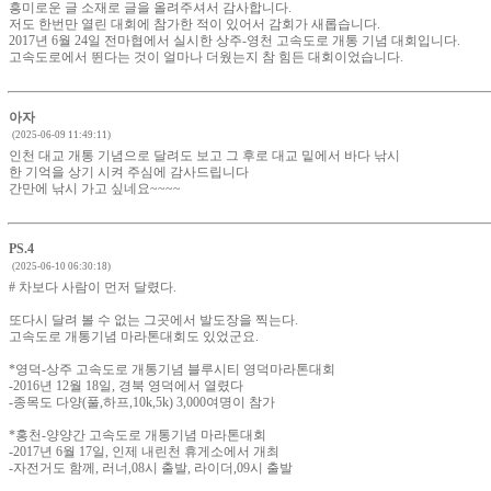
흥미로운 글 소재로 글을 올려주셔서 감사합니다.
저도 한번만 열린 대회에 참가한 적이 있어서 감회가 새롭습니다.
2017년 6월 24일 전마협에서 실시한 상주-영천 고속도로 개통 기념 대회입니다.
고속도로에서 뛴다는 것이 얼마나 더웠는지 참 힘든 대회이었습니다.
아자
(2025-06-09 11:49:11)
인천 대교 개통 기념으로 달려도 보고 그 후로 대교 밑에서 바다 낚시
한 기억을 상기 시켜 주심에 감사드립니다
간만에 낚시 가고 싶네요~~~~
PS.4
(2025-06-10 06:30:18)
# 차보다 사람이 먼저 달렸다.
또다시 달려 볼 수 없는 그곳에서 발도장을 찍는다.
고속도로 개통기념 마라톤대회도 있었군요.
*영덕-상주 고속도로 개통기념 블루시티 영덕마라톤대회
-2016년 12월 18일, 경북 영덕에서 열렸다
-종목도 다양(풀,하프,10k,5k) 3,000여명이 참가
*홍천-양양간 고속도로 개통기념 마라톤대회
-2017년 6월 17일, 인제 내린천 휴게소에서 개최
-자전거도 함께, 러너,08시 출발, 라이더,09시 출발