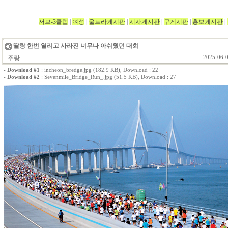
서브-3클럽
|
여성
|
울트라게시판
|
시사게시판
|
구게시판
|
홍보게시판
|
딸랑 한번 열리고 사라진 너무나 아쉬웠던 대회
주랑
2025-06-0
-
Download #1
:
incheon_bredge.jpg (182.9 KB)
, Download : 22
-
Download #2
:
Sevenmile_Bridge_Run_.jpg (51.5 KB)
, Download : 27