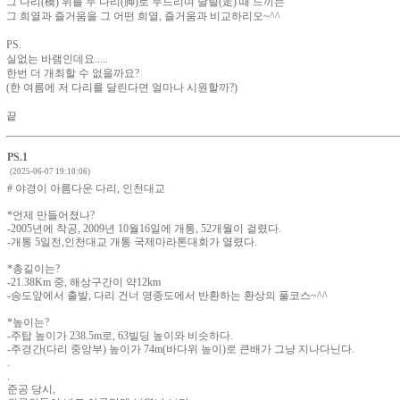
그 다리(橋) 위를 두 다리(脚)로 두드리며 달릴(走) 때 느끼는
그 희열과 즐거움을 그 어떤 희열, 즐거움과 비교하리오~^^
PS.
실없는 바램인데요.....
한번 더 개최할 수 없을까요?
(한 여름에 저 다리를 달린다면 얼마나 시원할까?)
끝
PS.1
(2025-06-07 19:10:06)
# 야경이 아름다운 다리, 인천대교
*언제 만들어졌나?
-2005년에 착공, 2009년 10월16일에 개통, 52개월이 걸렸다.
-개통 5일전,인천대교 개통 국제마라톤대회가 열렸다.
*총길이는?
-21.38Km 중, 해상구간이 약12km
-송도앞에서 출발, 다리 건너 영종도에서 반환하는 환상의 풀코스~^^
*높이는?
-주탑 높이가 238.5m로, 63빌딩 높이와 비슷하다.
-주경간(다리 중앙부) 높이가 74m(바다위 높이)로 큰배가 그냥 지나다닌다.
.
.
준공 당시,