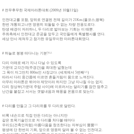
# 전무후무한 국제마라톤대회 (2009년 10월11일)
인천대교를 포함, 앞뒤로 연결된 전체 길이가 21Km.(풀코스;왕복)
한번 개통되고나면 영원히 되돌릴 수 없는 자량 전용도로다.
탄생 배경이 저러하니, 두 다리로 밟아보는 기회는 이 때뿐.
주최측에서 인천대교 준공을 앞두고 국민들에게 특별행사를 연다.
세상 만사 제쳐두고 참가한 유일무이한 마라톤대회였다.
# 하늘로 붕붕 떠다니는 기분?^^
다리 아래로 배가 지나 다닐 수 있도록
가운데 교각간격(주경간)을 최대한 넓혔는데
그 폭이 자그만치 800m인 사장교다. (세계에서 5번째^^)
따라서 다리 중간쯤에 이르면 흔들거림이 몸으로 느껴진다.
아무리 마라톤은 뛰어야 제맛이라 하지만 그냥 지나칠 수는 없지.
다리 정상부(가운데 주탑 사이)에 이르러서는 달리기를 잠깐 멈추고
난간을 붙잡고 서서는 갯벌내음과 해풍을 온몸으로 맞는다.
# 다리를 만들고 그 다리위를 두 다리로 달린다.
비록 내손으로 직접 만든 다리는 아니지만
같은 토목기술인으로 저 다리를 처다볼 때마다
우리도(건축인처럼) 아름다움을 창조한다는 자부심이 뿜뿜^^
평생에 단 한번의 기회, 앞으로 영원히 달려 볼 수 없는 인천대교.