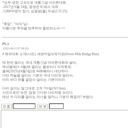
*상주-영천 고속도로 개통기념 마라톤대회
-2017년 6월 24일, 동영천 IC에서 개최.
-5,000여명이 참가, 김용범(풀) 우승(2:55:25)
.
.
"후암", "아자"님~
아름다운 추억을 반추하며 즐런하소서~^^
PS.5
(2025-06-11 07:06:01)
# 해외대회 소개(사진); 세븐마일브릿지런(Seven Mile Bridge Run)
딱 한번 열리는 국내 개통기념 마라톤대화와 달리,
매년봄에(3~4월)에 열리는 플로리다 지역축제,
올해(2025년4월5일)로 44회째라니 대단하다.
다만 하늘을 달리는 기분의 국내 다리와 달라서,
마치 바다 위를 끝없이 달리는 기분이리라.
다리 길이는 말그대로 고작 7마일(약11km),
사진으로만 보면, 엄청 기다란 다리처럼 보인다.
매년 저 다리를 달리는 러너들 얼마나 기분이 째질까? 부럽다.