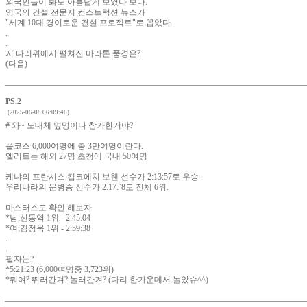
외국인들이 봐도 아름답게 보였나 보다.
영국의 건설 전문지 컨스트럭션 뉴스가
"세계 10대 경이로운 건설 프로젝트"로 꼽았다.
.
.
저 다리위에서 펼쳐진 마라톤 풍경은?
(다음)
PS.2
(2025-06-08 06:09:46)
# 와~ 도대체 몊명이나 참가한거야?
풀코스 6,000여명에 총 3만여명이란다.
엘리트는 해외 27명 초청에 국내 50여명
케냐의 프란시스 킵코에치 보웬 선수가 2:13:57로 우승
우리나라의 문병승 선수가 2:17:`8로 전체 6위.
마스터스도 확인 해보자.
*남;신동역 1위.- 2:45:04
*여;김정옥 1위 - 2:59:38
.
.
필자는?
*5:21:23 (6,000여명중 3,723위)
*뭐여? 뛰러간겨? 놀러간겨? (다리 한가운데서 놀았슈^^)