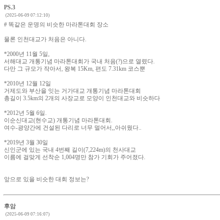
PS.3
(2025-06-09 07:12:10)
# 똑같은 운명의 비슷한 마라톤대회 장소
물론 인천대교가 처음은 아니다.
*2000년 11월 5일,
서해대교 개통기념 마라톤대회가 국내 처음(?)으로 열렸다.
다만 그 규모가 작아서, 왕복 15Km, 편도 7.31km 코스뿐
*2010년 12월 12일
거제도와 부산을 잇는 거가대교 개통기념 마라톤대회
총길이 3.5km의 2개의 사장교로 모양이 인천대교와 비슷하다
*2012년 5월 6일.
이순신대교(현수교) 개통기념 마라톤대회.
여수-광양간에 건설된 다리로 너무 멀어서,,아쉬웠다..
*2019년 3월 30일
신인군에 있는 국내 4번째 길이(7,224m)의 천사대교
이름에 걸맞게 선착순 1,004명만 참가 기회가 주어졌다.
앞으로 있을 비슷한 대회 정보는?
후암
(2025-06-09 07:16:07)