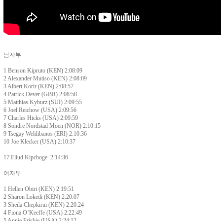
남자부
1 Benson Kipruto (KEN) 2:08:09
2 Alexander Mutiso (KEN) 2:08:09
3 Albert Korir (KEN) 2:08:57
4 Patrick Dever (GBR) 2:08:58
5 Matthias Kyburz (SUI) 2:09:55
6 Joel Reichow (USA) 2:09:56
7 Charles Hicks (USA) 2:09:59
8 Sondre Nordstad Moen (NOR) 2:10:15
9 Tsegay Weldibanos (ERI) 2:10:36
10 Joe Klecker (USA) 2:10:37
17 Eliud Kipchoge 2:14:36
여자부
1 Hellen Obiri (KEN) 2:19:51
2 Sharon Lokedi (KEN) 2:20:07
3 Sheila Chepkirui (KEN) 2:20:24
4 Fiona O’Keeffe (USA) 2:22:49
5 Annie Frisbie (USA) 2:24:12