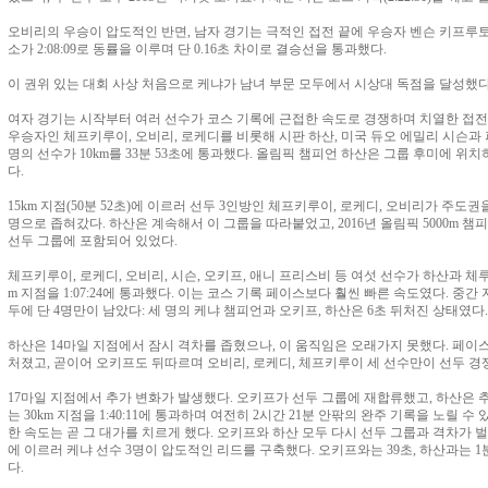
오비리의 우승이 압도적인 반면, 남자 경기는 극적인 접전 끝에 우승자 벤슨 키프루
소가 2:08:09로 동률을 이루며 단 0.16초 차이로 결승선을 통과했다.
이 권위 있는 대회 사상 처음으로 케냐가 남녀 부문 모두에서 시상대 독점을 달성했다
여자 경기는 시작부터 여러 선수가 코스 기록에 근접한 속도로 경쟁하며 치열한 접전을
우승자인 체프키루이, 오비리, 로케디를 비롯해 시판 하산, 미국 듀오 에밀리 시슨과 
명의 선수가 10km를 33분 53초에 통과했다. 올림픽 챔피언 하산은 그룹 후미에 위
다.
15km 지점(50분 52초)에 이르러 선두 3인방인 체프키루이, 로케디, 오비리가 주도권
명으로 좁혀갔다. 하산은 계속해서 이 그룹을 따라붙었고, 2016년 올림픽 5000m 
선두 그룹에 포함되어 있었다.
체프키루이, 로케디, 오비리, 시슨, 오키프, 애니 프리스비 등 여섯 선수가 하산과 체
m 지점을 1:07:24에 통과했다. 이는 코스 기록 페이스보다 훨씬 빠른 속도였다. 중간 지점
두에 단 4명만이 남았다: 세 명의 케냐 챔피언과 오키프, 하산은 6초 뒤처진 상태였다.
하산은 14마일 지점에서 잠시 격차를 좁혔으나, 이 움직임은 오래가지 못했다. 페이
처졌고, 곧이어 오키프도 뒤따르며 오비리, 로케디, 체프키루이 세 선수만이 선두 경
17마일 지점에서 추가 변화가 발생했다. 오키프가 선두 그룹에 재합류했고, 하산은 
는 30km 지점을 1:40:11에 통과하며 여전히 2시간 21분 안팎의 완주 기록을 노릴 
한 속도는 곧 그 대가를 치르게 했다. 오키프와 하산 모두 다시 선두 그룹과 격차가 벌어졌고,
에 이르러 케냐 선수 3명이 압도적인 리드를 구축했다. 오키프와는 39초, 하산과는 
다.