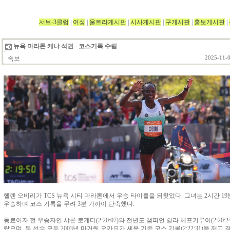
서브-3클럽
|
여성
|
울트라게시판
|
시사게시판
|
구게시판
|
홍보게시판
|
뉴욕 마라톤 케냐 석권 - 코스기록 수립
속보
2025-11-0
헬렌 오비리가 TCS 뉴욕 시티 마라톤에서 우승 타이틀을 되찾았다. 그녀는 2시간 1
우승하며 코스 기록을 무려 3분 가까이 단축했다.
동료이자 전 우승자인 샤론 로케디(2:20:07)와 전년도 챔피언 쉴라 체프키루이(2:20:
랐으며, 두 선수 모두 2003년 마거릿 오카요가 세운 기존 코스 기록(2:22:31)을 깨고