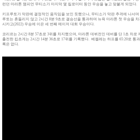
런던 마라톤 챔피언 무티소가 마지막 몇 킬로미터 동안 우승을 놓고 맞붙게 되었다.
키프루토가 막판에 결정적인 움직임을 보인 듯했으나, 무티소가 막판 추격에 나서며 
루토는 흔들리지 않고 2시간 8분 9초로 결승선을 통과하며 뉴욕 마라톤 첫 우승을 차지
시카고(2022) 우승에 이은 세 번째 메이저 대회 우승이다.
코리르는 2시간 8분 57초로 3위를 차지했으며, 마라톤 데뷔전인 데버를 단 1초 차로
출전한 킵초게는 2시간 14분 36초로 17위를 기록했다. 베켈레는 하프를 65:20로 통
록은 없다.