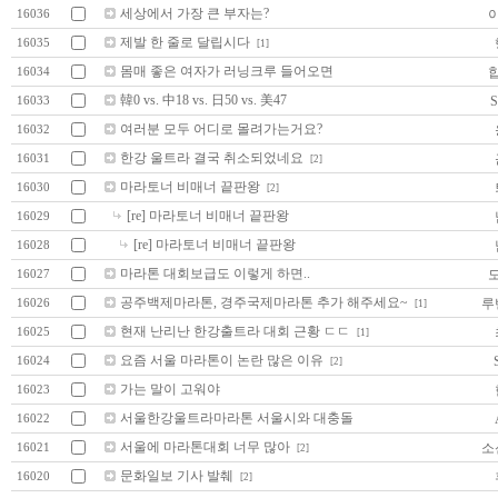
세상에서 가장 큰 부자는?
16036
제발 한 줄로 달립시다
16035
[1]
몸매 좋은 여자가 러닝크루 들어오면
16034
韓0 vs. 中18 vs. 日50 vs. 美47
S
16033
여러분 모두 어디로 몰려가는거요?
16032
한강 울트라 결국 취소되었네요
16031
[2]
마라토너 비매너 끝판왕
16030
[2]
[re] 마라토너 비매너 끝판왕
16029
[re] 마라토너 비매너 끝판왕
16028
마라톤 대회보급도 이렇게 하면..
16027
공주백제마라톤, 경주국제마라톤 추가 해주세요~
루
16026
[1]
현재 난리난 한강출트라 대회 근황 ㄷㄷ
16025
[1]
요즘 서울 마라톤이 논란 많은 이유
16024
[2]
가는 말이 고워야
16023
서울한강울트라마라톤 서울시와 대충돌
16022
서울에 마라톤대회 너무 많아
소
16021
[2]
문화일보 기사 발췌
16020
[2]