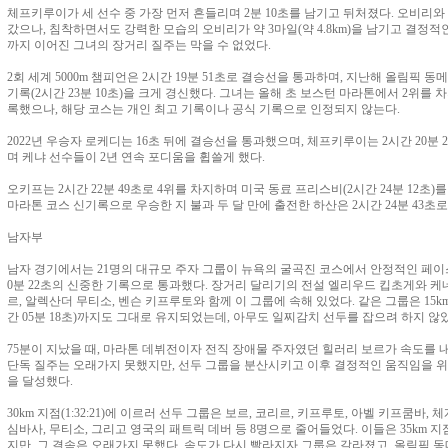
체프키루이가 세 선수 중 가장 먼저 흔들리며 2분 10초를 남기고 뒤처졌다. 오비리
갔으나, 침착하면서도 강력한 모습의 오비리가 약 3마일(약 4.8km)을 남기고 결정
까지 이어진 그녀의 장거리 질주는 막을 수 없었다.
2회 세계 5000m 챔피언은 2시간 19분 51초로 결승선을 통과하며, 지난해 올림픽 동
기록(2시간 23분 10초)을 크게 경신했다. 그녀는 올해 초 보스턴 마라톤에서 2위를 차
록했으나, 해당 코스는 개인 최고 기록이나 공식 기록으로 인정되지 않는다.
2022년 우승자 로케디는 16초 뒤에 결승선을 통과했으며, 체프키루이는 2시간 20분 
며 케냐 선수들이 2년 연속 포디움을 휩쓸게 했다.
오키프는 2시간 22분 49초로 4위를 차지하며 미국 동료 프리스비(2시간 24분 12초)
마라톤 코스 신기록으로 우승한 지 불과 두 달 만에 출전한 하산은 2시간 24분 43초로
남자부
남자 경기에서는 21명의 대규모 주자 그룹이 뉴욕의 굴곡진 코스에서 안정적인 페이스를
0분 22초의 신중한 기록으로 통과했다. 장거리 달리기의 전설 엘리우드 킵초게와 
르, 알렉산더 무티소, 벤슨 키프루토와 함께 이 그룹에 속해 있었다. 같은 그룹은 15km(
간 05분 18초)까지도 그대로 유지되었는데, 아무도 일찌감치 선두를 잡으려 하지 않
75분이 지났을 때, 마라톤 데뷔전이자 전직 장애물 주자였던 힐러리 보르가 속도를 내
단독 질주는 오래가지 못했지만, 선두 그룹을 분산시키고 이후 결정적인 움직임을 위
을 달성했다.
30km 지점(1:32:21)에 이르러 선두 그룹은 보르, 코리르, 키프루토, 아벨 키프쿰바
심바사, 무티소, 그리고 영국의 패트릭 데버 등 8명으로 줄어들었다. 이들은 35km 지점(
지만, 그 결속은 오래가지 못했다. 속도가 다시 빨라지자 그룹은 갈라졌고, 올림픽 동