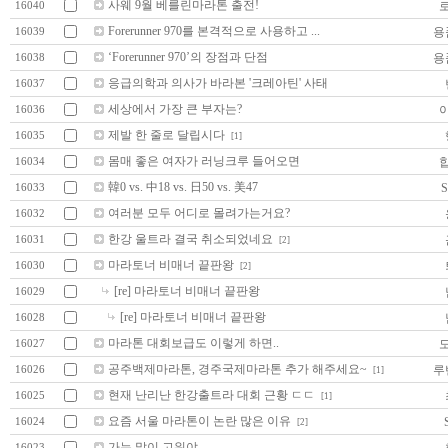
사웨 9월 베를린마라톤 출전!
16040
Forerunner 970를 본격적으로 사용하고 ...
용
16039
‘Forerunner 970’의 장점과 단점
용
16038
응급의학과 의사가 바라본 '크레아틴' 사태
16037
세상에서 가장 큰 부자는?
16036
제발 한 줄로 달립시다
16035
[1]
몸매 좋은 여자가 러닝크루 들어오면
16034
韓0 vs. 中18 vs. 日50 vs. 美47
S
16033
여러분 모두 어디로 몰려가는거요?
16032
한강 울트라 결국 취소되었네요
16031
[2]
마라토너 비매너 끝판왕
16030
[2]
[re] 마라토너 비매너 끝판왕
16029
[re] 마라토너 비매너 끝판왕
16028
마라톤 대회보급도 이렇게 하면..
16027
공주백제마라톤, 경주국제마라톤 추가 해주세요~
루
16026
[1]
현재 난리난 한강출트라 대회 근황 ㄷㄷ
16025
[1]
요즘 서울 마라톤이 논란 많은 이유
16024
[2]
가는 말이 고워야
16023