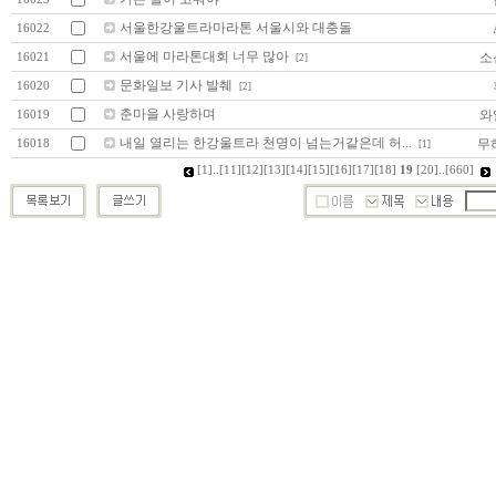
서울한강울트라마라톤 서울시와 대충돌
16022
서울에 마라톤대회 너무 많아
소
16021
[2]
문화일보 기사 발췌
16020
[2]
춘마을 사랑하며
와
16019
내일 열리는 한강울트라 천명이 넘는거같은데 허...
무
16018
[1]
[1]
..
[11]
[12]
[13]
[14]
[15]
[16]
[17]
[18]
19
[20]
..
[660]