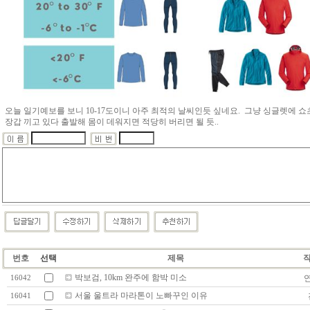
오늘 일기예보를 보니 10-17도이니 아주 최적의 날씨인듯 싶네요. 그냥 싱글렛에 
장갑 끼고 있다 출발해 몸이 데워지면 적당히 버리면 될 듯..
번호
선택
제목
박보검, 10km 완주에 함박 미소
16042
서울 울트라 마라톤이 노빠꾸인 이유
16041