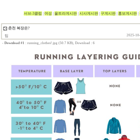
서브-3클럽
|
여성
|
울트라게시판
|
시사게시판
|
구게시판
|
홍보게시판
|
춘천 복장은?
팁
2025-10-
-
Download #1
:
running_clothes!.jpg (50.7 KB)
, Download : 6