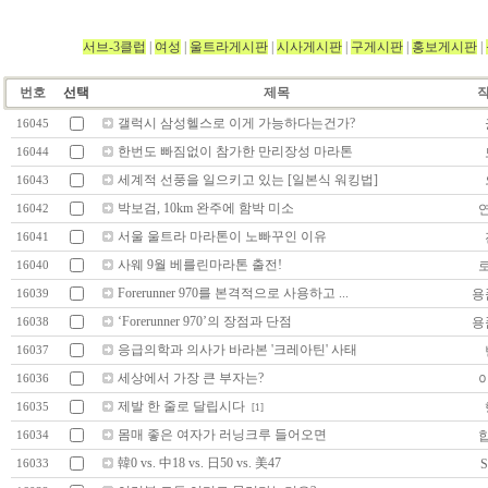
서브-3클럽
|
여성
|
울트라게시판
|
시사게시판
|
구게시판
|
홍보게시판
|
번호
선택
제목
갤럭시 삼성헬스로 이게 가능하다는건가?
16045
한번도 빠짐없이 참가한 만리장성 마라톤
16044
세계적 선풍을 일으키고 있는 [일본식 워킹법]
16043
박보검, 10km 완주에 함박 미소
16042
서울 울트라 마라톤이 노빠꾸인 이유
16041
사웨 9월 베를린마라톤 출전!
16040
Forerunner 970를 본격적으로 사용하고 ...
용
16039
‘Forerunner 970’의 장점과 단점
용
16038
응급의학과 의사가 바라본 '크레아틴' 사태
16037
세상에서 가장 큰 부자는?
16036
제발 한 줄로 달립시다
16035
[1]
몸매 좋은 여자가 러닝크루 들어오면
16034
韓0 vs. 中18 vs. 日50 vs. 美47
S
16033