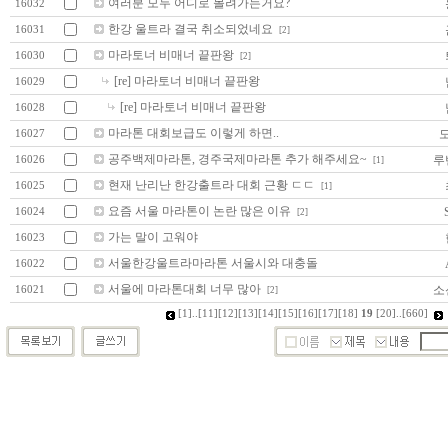
여러분 모두 어디로 몰려가는거요?
16032
한강 울트라 결국 취소되었네요
16031
[2]
마라토너 비매너 끝판왕
16030
[2]
[re] 마라토너 비매너 끝판왕
16029
[re] 마라토너 비매너 끝판왕
16028
마라톤 대회보급도 이렇게 하면..
16027
공주백제마라톤, 경주국제마라톤 추가 해주세요~
루
16026
[1]
현재 난리난 한강출트라 대회 근황 ㄷㄷ
16025
[1]
요즘 서울 마라톤이 논란 많은 이유
16024
[2]
가는 말이 고워야
16023
서울한강울트라마라톤 서울시와 대충돌
16022
서울에 마라톤대회 너무 많아
소
16021
[2]
[1]
..
[11]
[12]
[13]
[14]
[15]
[16]
[17]
[18]
19
[20]
..
[660]