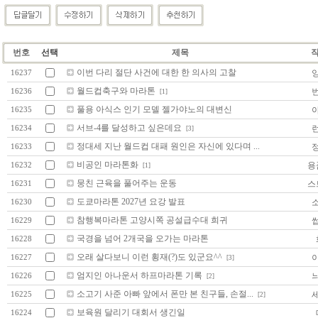
번호
선택
제목
이번 다리 절단 사건에 대한 한 의사의 고찰
16237
월드컵축구와 마라톤
16236
[1]
풀용 아식스 인기 모델 젤가야노의 대변신
16235
서브-4를 달성하고 싶은데요
16234
[3]
정대세 지난 월드컵 대패 원인은 자신에 있다며 ...
16233
비공인 마라톤화
용
16232
[1]
뭉친 근육을 풀어주는 운동
스
16231
도쿄마라톤 2027년 요강 발표
16230
참행복마라톤 고양시쪽 공설급수대 희귀
16229
국경을 넘어 2개국을 오가는 마라톤
16228
오래 살다보니 이런 횡재(?)도 있군요^^
16227
[3]
엄지인 아나운서 하프마라톤 기록
16226
[2]
소고기 사준 아빠 앞에서 폰만 본 친구들, 손절...
16225
[2]
보육원 달리기 대회서 생긴일
16224