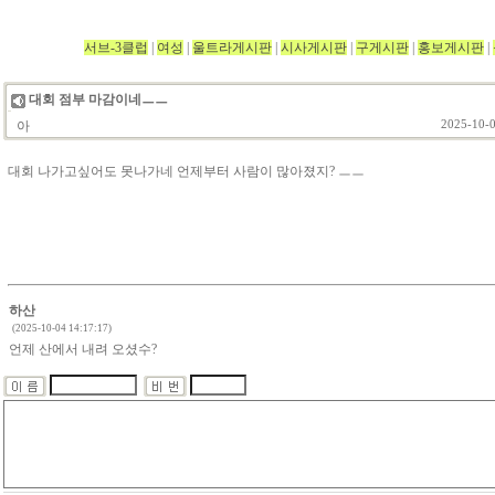
서브-3클럽
|
여성
|
울트라게시판
|
시사게시판
|
구게시판
|
홍보게시판
|
대회 점부 마감이네ㅡㅡ
아
2025-10-0
대회 나가고싶어도 못나가네 언제부터 사람이 많아졌지? ㅡㅡ
하산
(2025-10-04 14:17:17)
언제 산에서 내려 오셨수?