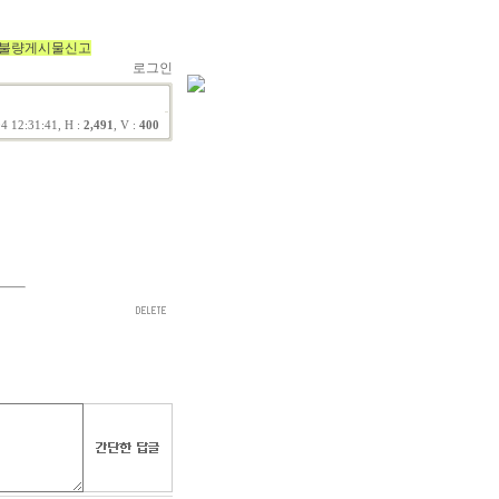
불량게시물신고
로그인
4 12:31:41, H :
2,491
, V :
400