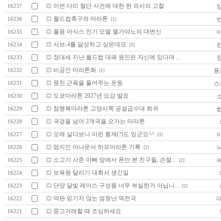
이번 다리 절단 사건에 대한 한 의사의 고찰
16237
월드컵축구와 마라톤
16236
[1]
풀용 아식스 인기 모델 젤가야노의 대변신
16235
서브-4를 달성하고 싶은데요
16234
[3]
정대세 지난 월드컵 대패 원인은 자신에 있다며 ...
16233
비공인 마라톤화
용
16232
[1]
뭉친 근육을 풀어주는 운동
스
16231
도쿄마라톤 2027년 요강 발표
16230
참행복마라톤 고양시쪽 공설급수대 희귀
16229
국경을 넘어 2개국을 오가는 마라톤
16228
오래 살다보니 이런 횡재(?)도 있군요^^
16227
[3]
엄지인 아나운서 하프마라톤 기록
16226
[2]
소고기 사준 아빠 앞에서 폰만 본 친구들, 손절...
16225
[2]
보육원 달리기 대회서 생긴일
16224
단양 달빛 레이스 구성품 너무 부실한거 아닙니...
16223
[2]
막판 믿기지 않는 엄청난 역전극
16222
중고거래할 때 조심하세요
16221