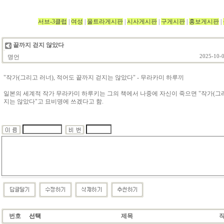
서브-3클럽
|
여성
|
울트라게시판
|
시사게시판
|
구게시판
|
홍보게시판
|
끝까지 걷지 않았다
명언
2025-10-0
"작가(그리고 러너), 적어도 끝까지 걷지는 않았다" - 무라카미 하루끼
일본의 세계적 작가 무라카미 하루키는 그의 책에서 나중에 자신이 죽으면 "작가(그리
지는 않았다"고 묘비명에 쓰겠다고 함.
번호
선택
제목