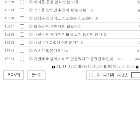
마라톤 운영 말 나오는 이유
16220
키스를 받으면 취업이 잘 된다는...
16219
[2]
전쟁은 전쟁이고 스포츠는 스포츠다
16218
[4]
보스턴 마라톤 대회 올킬사건
16217
내년 런던마라톤 이틀에 걸쳐 10만명 참가
16216
[2]
서브-4가 그렇게 어려운가?
16215
[3]
쇼츠가 짧은가요?
16214
[4]
저번에 러닝화 사이트 만들었다고 올렸던 러린이...
ame
16213
[4]
[1]
..
11
[12]
[13]
[14]
[15]
[16]
[17]
[18]
[19]
[20]
..
[660]