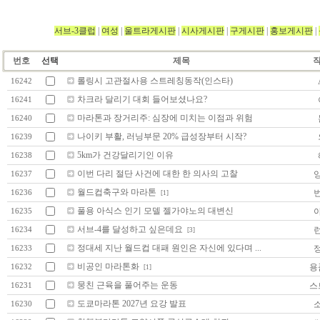
서브-3클럽
|
여성
|
울트라게시판
|
시사게시판
|
구게시판
|
홍보게시판
|
번호
선택
제목
롤링시 고관절사용 스트레칭동작(인스타)
16242
차크라 달리기 대회 들어보셨나요?
16241
마라톤과 장거리주: 심장에 미치는 이점과 위험
16240
나이키 부활, 러닝부문 20% 급성장부터 시작?
16239
5km가 건강달리기인 이유
16238
이번 다리 절단 사건에 대한 한 의사의 고찰
16237
월드컵축구와 마라톤
16236
[1]
풀용 아식스 인기 모델 젤가야노의 대변신
16235
서브-4를 달성하고 싶은데요
16234
[3]
정대세 지난 월드컵 대패 원인은 자신에 있다며 ...
16233
비공인 마라톤화
용
16232
[1]
뭉친 근육을 풀어주는 운동
스
16231
도쿄마라톤 2027년 요강 발표
16230