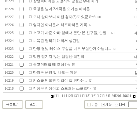
참행복마라톤 고양시쪽 공설급수대 희귀
16229
국경을 넘어 2개국을 오가는 마라톤
16228
오래 살다보니 이런 횡재(?)도 있군요^^
16227
[3]
엄지인 아나운서 하프마라톤 기록
16226
[2]
소고기 사준 아빠 앞에서 폰만 본 친구들, 손절...
16225
[2]
보육원 달리기 대회서 생긴일
16224
단양 달빛 레이스 구성품 너무 부실한거 아닙니...
16223
[2]
막판 믿기지 않는 엄청난 역전극
16222
중고거래할 때 조심하세요
16221
마라톤 운영 말 나오는 이유
16220
키스를 받으면 취업이 잘 된다는...
16219
[2]
전쟁은 전쟁이고 스포츠는 스포츠다
16218
[4]
[1]
..
11
[12]
[13]
[14]
[15]
[16]
[17]
[18]
[19]
[20]
..
[660]