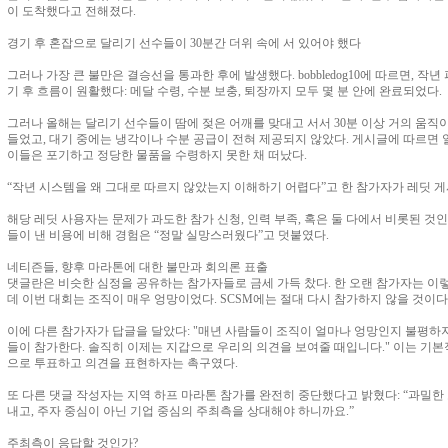
이 도착했다고 전해졌다.
경기 후 혼잡으로 달리기 선수들이 30분간 더위 속에 서 있어야 했다
그러나 가장 큰 불만은 결승선을 통과한 후에 발생했다. bobbledog10에 따르면, 작
기 후 흐름이 원활했다: 메달 수령, 수분 보충, 퇴장까지 모두 몇 분 안에 완료되었다.
그러나 올해는 달리기 선수들이 땀에 젖은 어깨를 맞대고 서서 30분 이상 거의 움직
들었고, 대기 중에는 냉각이나 수분 공급이 전혀 제공되지 않았다. 게시글에 따르면 
이들은 포기하고 정당한 물품을 수령하지 못한 채 떠났다.
“작년 시스템을 왜 그대로 따르지 않았는지 이해하기 어렵다”고 한 참가자가 레딧 게
해당 레딧 사용자는 문제가 과도한 참가 신청, 인력 부족, 혹은 둘 다에서 비롯된 것
들이 낸 비용에 비해 경험은 “정말 실망스러웠다”고 덧붙였다.
네티즌들, 향후 마라톤에 대한 불만과 회의론 표출
댓글란은 비슷한 심정을 공유하는 참가자들로 금세 가득 찼다. 한 오랜 참가자는 이렇
데 이번 대회는 조직이 매우 엉망이었다. SCSM에는 절대 다시 참가하지 않을 것이다.
이에 다른 참가자가 답글을 달았다: "매년 사람들이 조직이 얼마나 엉망인지 불평하지
들이 참가한다. 솔직히 이제는 지갑으로 우리의 의견을 보여줄 때입니다." 이는 기본
으로 투표하고 의견을 표현하자는 촉구였다.
또 다른 댓글 작성자는 지역 하프 마라톤 참가를 완전히 중단했다고 밝혔다: “과밀한
내고, 주자 중심이 아닌 기업 중심의 주최측을 상대해야 하니까요.”
주최측이 응답할 것인가?