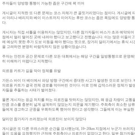
주자들이 양방향 통행이 가능한 좁은 구간에 꽉 끼어
게시글이 지적한 또 다른 문제는 코스 자체가 큰 골칫거리였다는 점이다. 게시글에 따
서 마리나 배리지와 베이 이스트까지 이어지는 후반 코스는 좁은 폭임에도 양방향 
다.
게시자는 직접 셔틀을 이용하지는 않았지만, 다른 참가자들이 버스가 초과 예약되어
점에서 멀리 떨어진 곳에 내려야 했다고 보고했다고 전했습니다. 이는 많은 이들이 2
에 예상치 못한 추가 도보 이동을 해야 했다는 뜻으로, 장거리 달리기에서는 휴식 시
을 고려하면 분명히 바람직하지 않은 상황이었습니다.
주자는 안전과 공간 문제로 다른 모든 대회에서는 해당 구간을 일방통행으로 운영해
히 이해하기 어렵다고 지적했다.
의료용 카트가 길을 막아 정체를 유발
가든스 바이 더 베이에서 파당 방향 구간에서 중대한 사고가 발생한 것으로 보인다.
의료용 카트가 결국 전체 경로를 막아버린 것이다. 이로 인해 갑작스러운 정체가 발생
자들을 추돌하는 사태가 벌어졌다.
물론 게시자는 응급 처치를 하는 의료진을 탓하지는 않았지만, 왜 응급 차량이 교통을
만큼 코스를 충분히 넓게 설계하지 않았는지 의문을 제기했다. 주최측이 최소한 상류
들에게 경고하고 군중을 우회하도록 했어야 한다고 생각했다. 그들에게 이는 부실한 
달리던 참가자가 쓰러졌는데 의료진이 보이지 않았다
게시글은 또 다른 우려스러운 순간을 묘사했는데, 19~20km 지점에서 누군가 쓰러
들이 도움을 요청했지만 근처에 주최측이나 의료진이 없었다고 한다. 일부 참가자들