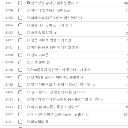
센스있는 남자만 맞추는 문제
쉬
16497
[1]
바다에 압수당한 스마트폰
16496
심폐소생술(주로에서 발견한다면)
16495
일본에서 곰이 또 러너 습격
16494
폭염속 달리기
16493
[1]
창문 너머로 밖을 바라보면...
16492
마라톤 응원 댕댕이 데리고 가면
16491
전라 마라톤
16490
2026 춘마
16489
[6]
5km종목에 출전했는데 골인해보니 하프
16488
단 9초를 달리기 위해 4년 훈련했다
16487
북한 마라톤을 간 외국인 영상이 떴는데
16486
[1]
상의 탈의 러닝 논란에 대한 생각
16485
[5]
아부지 어머니 러닝하면 용돈드린다고 하니까
16484
[4]
이 사람 마라톤기록은 사실일까?
16483
NB 레이싱화 최고봉 SuperCmp 출시
용
16482
[1]
러닝할때 특
16481