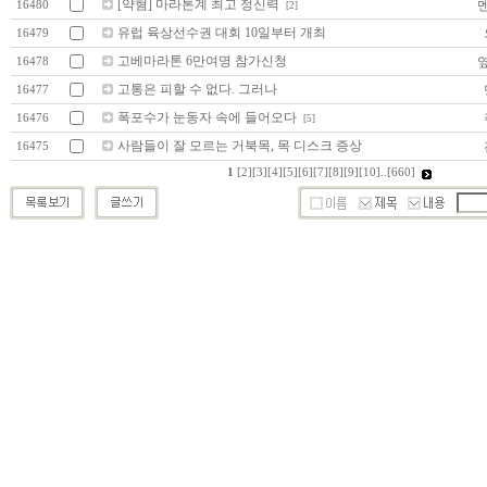
[약혐] 마라톤계 최고 정신력
16480
[2]
유럽 육상선수권 대회 10일부터 개최
16479
고베마라톤 6만여명 참가신청
16478
고통은 피할 수 없다. 그러나
16477
폭포수가 눈동자 속에 들어오다
16476
[5]
사람들이 잘 모르는 거북목, 목 디스크 증상
16475
1
[2]
[3]
[4]
[5]
[6]
[7]
[8]
[9]
[10]
..
[660]