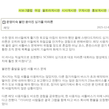
서브-3클럽
|
여성
|
울트라게시판
|
시사게시판
|
구게시판
|
홍보게시판
|
운영미숙 불만 쏟아진 싱가폴 마라톤
레딧
2025-12-0
수천 명의 러너들에게 활기찬 토요일 아침이 되어야 했던 올해 스탠다드차타드 싱가포
라톤은 오히려 많은 이들에게 좌절감을 안겨주는 경험으로 변해버렸다. 레딧 사용자 bobbledo
에 올린 글이 셔틀버스 문제부터 위험할 정도로 혼잡한 러닝 코스, 혼란스러운 경기 
황한 조직 문제 목록을 상세히 기술하며 화제가 되고 있다.
이 러너는 직설적으로 표현했다: SCSM이 싱가포르 대표 마라톤 대회라는 명성에도 
치에 훨씬 못 미쳤다”고.
불편한 출발을 알린 셔틀 버스 문제
게시자는 직접 셔틀을 이용하지는 않았지만, 다른 참가자들이 버스가 초과 예약되어
떨어진 곳에 내려야 했다고 보고했다고 전했다. 이는 많은 참가자가 21km 레이스를
추가 도보 이동을 해야 했다는 뜻으로, 장거리 달리기에서 휴식 시간은 분 단위로 
히 바람직하지 않은 상황이었다.
다른 레딧 사용자들도 비슷한 경험을 공유했는데, 한 사용자는 셔틀버스가 아예 나타
다고 전했다. “기다리던 사람들은 결국 그랩을 함께 타고 버스 회사에 환불을 요청했
었다.