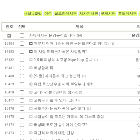
서브-3클럽
|
여성
|
울트라게시판
|
시사게시판
|
구게시판
|
홍보게시판
|
번호
선택
제목
자유게시판 운영규정입니다
운영자
[10]
아부지 어머니 러닝하면 용돈드린다고 하니까
16484
[1]
이 사람 마라톤기록은 사실일까?
16483
NB 레이싱화 최고봉 SuperCmp 출시
용
16482
[1]
러닝할때 특
16481
[약혐] 마라톤계 최고 정신력
16480
[2]
유럽 육상선수권 대회 10일부터 개최
16479
고베마라톤 6만여명 참가신청
16478
고통은 피할 수 없다. 그러나
16477
폭포수가 눈동자 속에 들어오다
16476
[3]
사람들이 잘 모르는 거북목, 목 디스크 증상
16475
러닝때 코로만 숨쉬어야 한다고?
16474
극단적 더위에 대한 단상
16473