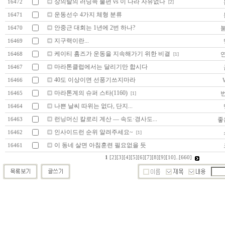
상의탈의 러닝족 불편 vs 이 나라 자유없나
16472
[2]
운동선수 4가지 체형 분류
16471
안중근 대회는 1년에 2번 하나?
16470
지구력이란...
16469
케이티 홈즈가 운동을 지속해가기 위한 비결
16468
[1]
마라톤클럽에서는 달리기만 합시다
16467
40도 이상이면 선풍기쓰지마라
16466
마라톤계의 슈퍼 스타(1160)
16465
[1]
나쁜 날씨 따위는 없다, 단지...
16464
런닝머신 칼로리 계산 — 속도·경사도...
좋
16463
인사이드런 순위 알려주세요~
16462
[1]
이 동네 살면 아침훈련 필요없을 듯
16461
1
[2]
[3]
[4]
[5]
[6]
[7]
[8]
[9]
[10]
..
[660]