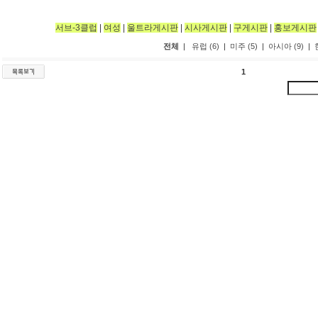
서브-3클럽
|
여성
|
울트라게시판
|
시사게시판
|
구게시판
|
홍보게시판
전체
|
유럽 (6)
|
미주 (5)
|
아시아 (9)
|
1