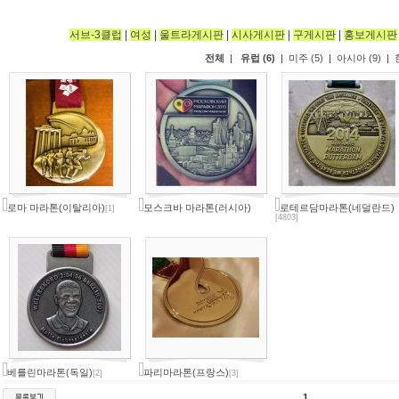
서브-3클럽
|
여성
|
울트라게시판
|
시사게시판
|
구게시판
|
홍보게시판
전체
|
유럽 (6)
|
미주 (5)
|
아시아 (9)
|
로마 마라톤(이탈리아)
모스크바 마라톤(러시아)
로테르담마라톤(네덜란드)
[1]
[4803]
베를린마라톤(독일)
파리마라톤(프랑스)
[2]
[3]
1