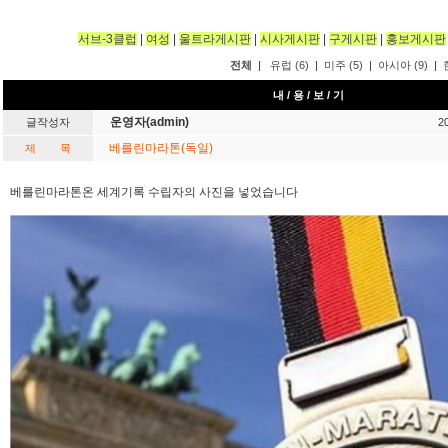
서브-3클럽
|
여성
|
울트라게시판
|
시사게시판
|
구게시판
|
홍보게시판
전체
|
유럽 (6)
|
미주 (5)
|
아시아 (9)
|
내 / 용 / 보 / 기
운영자(admin)
글작성자
2
베를린마라톤(독일)
제 목
베를린마라톤온 세계기록 수립자의 사진을 넣었습니다