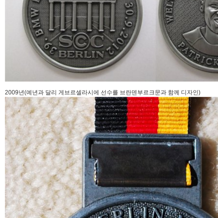
2009년(예년과 달리 게브르셀라시에 선수를 브란덴부르크문과 함께 디자인)