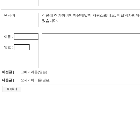
왕사마
작년에 참가하여받아온메달이 자랑스럽네요. 메달액자맨위
았슴니다.
이름 :
암호 :
이전글 |
고베마라톤(일본)
다음글 |
오사카마라톤(일본)