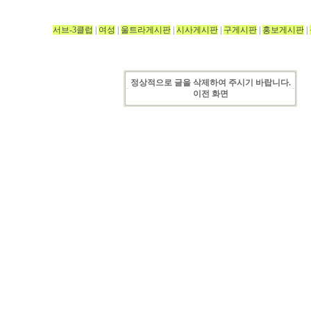
서브-3클럽
|
여성
|
울트라게시판
|
시사게시판
|
구게시판
|
홍보게시판
|
정상적으로 글을 삭제하여 주시기 바랍니다.
이전 화면